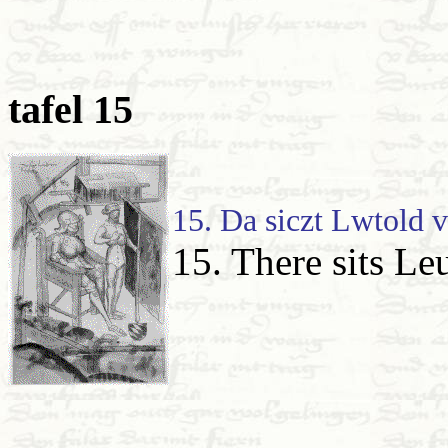
tafel 15
15. Da siczt Lwtold 
15. There sits L