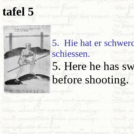
tafel 5
5. Hie hat er schwerd
schiessen.
5. Here he has s
before shooting.